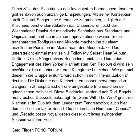
Dabei zählt das Pianotrio zu den favorisierten Formationen. Insofern
gibt es davon auch unzählige Einspielungen. Mit seiner Konzeption
stellt Christof Sänger eine Alternative zu manchen, lediglich auf
Klischees beruhenden Abläufen dar. Unbeirrbar entlockt der
Wiesbadener Pianist die melodische Schönheit aus Standards und
Originals und führt sie in seinen Improvisationen weiter. Seine
transparenten Tonfiguren und Akkorde machen ihn zu einem
exzellenten Pianisten im Mainstream des Modern Jazz. Das
unterstreicht einmal mehr sein „I Follow My Secret Heart“-Album.
Dafür ließ sich Sänger etwas Besonderes einfallen: Durch das
Engagement des New Yorker Klarinettisten Ken Peplowski wird sein
bewährtes Trio mit einer weiteren Klangfarbe bereichert. Wie gut sich
dieser in die Gruppe einführt, wird schon in dem Thema „Lakonia“
deutlich. Die Diskurse des Klarinettisten passen hervorragend zu
Sängers in atmosphärische Töne umgesetzte Impressionen der
griechischen Halbinsel. Diese Eindrücke werden durch Rudi Engels
motivreiches Basssolo bekräftigt. In „Gone With The Wind“ greift der
Klarinettist im Duo mit dem Leader zum Tenorsaxofon; auch hier
dominiert sein relaxter Sound. Die beiden Latin-Nummern „Carioca“
und „Recado bossa Nova“ geben dieser durchweg swingenden
Session weiteren Esprit.
Gerd Filtgen FONO FORUM