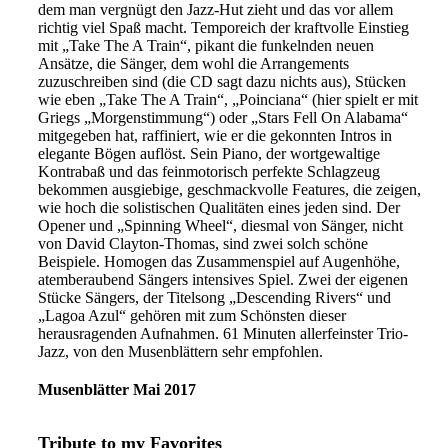
dem man vergnügt den Jazz-Hut zieht und das vor allem
richtig viel Spaß macht. Temporeich der kraftvolle Einstieg
mit „Take The A Train“, pikant die funkelnden neuen
Ansätze, die Sänger, dem wohl die Arrangements
zuzuschreiben sind (die CD sagt dazu nichts aus), Stücken
wie eben „Take The A Train“, „Poinciana“ (hier spielt er mit
Griegs „Morgenstimmung“) oder „Stars Fell On Alabama“
mitgegeben hat, raffiniert, wie er die gekonnten Intros in
elegante Bögen auflöst. Sein Piano, der wortgewaltige
Kontrabaß und das feinmotorisch perfekte Schlagzeug
bekommen ausgiebige, geschmackvolle Features, die zeigen,
wie hoch die solistischen Qualitäten eines jeden sind. Der
Opener und „Spinning Wheel“, diesmal von Sänger, nicht
von David Clayton-Thomas, sind zwei solch schöne
Beispiele. Homogen das Zusammenspiel auf Augenhöhe,
atemberaubend Sängers intensives Spiel. Zwei der eigenen
Stücke Sängers, der Titelsong „Descending Rivers“ und
„Lagoa Azul“ gehören mit zum Schönsten dieser
herausragenden Aufnahmen. 61 Minuten allerfeinster Trio-
Jazz, von den Musenblättern sehr empfohlen.
Musenblätter Mai 2017
Tribute to my Favorites