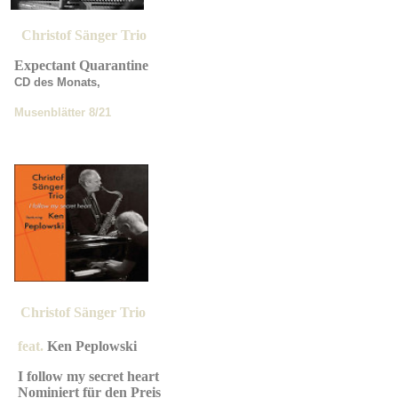
Christof Sänger Trio
Expectant Quarantine
CD des Monats,
Musenblätter
8/21
Christof Sän
ger Trio
feat.
Ken Peplowski
I follow my secret heart
Nominiert für den Preis