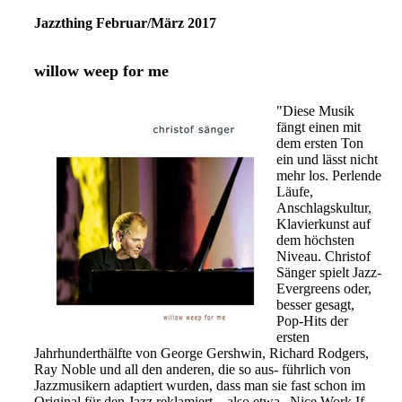
Jazzthing Februar/März 2017
willow weep for me
"Diese Musik
fängt einen mit
dem ersten Ton
ein und lässt nicht
mehr los. Perlende
Läufe,
Anschlagskultur,
Klavierkunst auf
dem höchsten
Niveau. Christof
Sänger spielt Jazz-
Evergreens oder,
besser gesagt,
Pop-Hits der
ersten
Jahrhunderthälfte von George Gershwin, Richard Rodgers,
Ray Noble und all den anderen, die so aus- führlich von
Jazzmusikern adaptiert wurden, dass man sie fast schon im
Original für den Jazz reklamiert – also etwa „Nice Work If