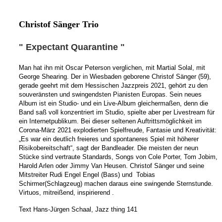
Christof Sänger Trio
" Expectant Quarantine "
Man hat ihn mit Oscar Peterson verglichen, mit Martial Solal, mit
George Shearing. Der in Wiesbaden geborene Christof Sänger (59),
gerade geehrt mit dem Hessischen Jazzpreis 2021, gehört zu den
souveränsten und swingendsten Pianisten Europas. Sein neues
Album ist ein Studio- und ein Live-Album gleichermaßen, denn die
Band saß voll konzentriert im Studio, spielte aber per Livestream für
ein Internetpublikum. Bei dieser seltenen Auftrittsmöglichkeit im
Corona-März 2021 explodierten Spielfreude, Fantasie und Kreativität:
„Es war ein deutlich freieres und spontaneres Spiel mit höherer
Risikobereitschaft“, sagt der Bandleader. Die meisten der neun
Stücke sind vertraute Standards, Songs von Cole Porter, Tom Jobim,
Harold Arlen oder Jimmy Van Heusen. Christof Sänger und seine
Mitstreiter Rudi Engel Engel (Bass) und Tobias
Schirmer(Schlagzeug) machen daraus eine swingende Sternstunde.
Virtuos, mitreißend, inspirierend .
Text Hans-Jürgen Schaal, Jazz thing 141