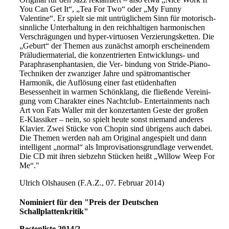
You Can Get It“, „Tea For Two“ oder „My Funny
Valentine“. Er spielt sie mit untrüglichem Sinn für motorisch-
sinnliche Unterhaltung in den reichhaltigen harmonischen
Verschrägungen und hyper-virtuosen Verzierungsketten. Die
„Geburt“ der Themen aus zunächst amorph erscheinendem
Präludiermaterial, die konzentrierten Entwicklungs- und
Paraphrasenphantasien, die Ver- bindung von Stride-Piano-
Techniken der zwanziger Jahre und spätromantischer
Harmonik, die Auflösung einer fast etüdenhaften
Besessenheit in warmen Schönklang, die fließende Vereini-
gung vom Charakter eines Nachtclub- Entertainments nach
Art von Fats Waller mit der konzertanten Geste der großen
E-Klassiker – nein, so spielt heute sonst niemand anderes
Klavier. Zwei Stücke von Chopin sind übrigens auch dabei.
Die Themen werden nah am Original angespielt und dann
intelligent „normal“ als Improvisationsgrundlage verwendet.
Die CD mit ihren siebzehn Stücken heißt „Willow Weep For
Me“."
Ulrich Olshausen (F.A.Z., 07. Februar 2014)
Nominiert für den "Preis der Deutschen
Schallplattenkritik"
Bestenliste 2014/2