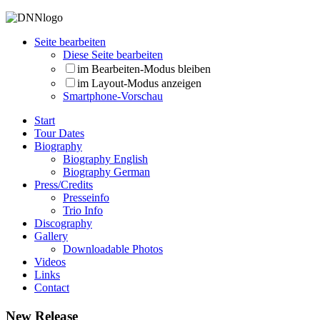
Seite bearbeiten
Diese Seite bearbeiten
im Bearbeiten-Modus bleiben
im Layout-Modus anzeigen
Smartphone-Vorschau
Start
Tour Dates
Biography
Biography English
Biography German
Press/Credits
Presseinfo
Trio Info
Discography
Gallery
Downloadable Photos
Videos
Links
Contact
New Release